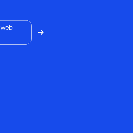
s web
↓