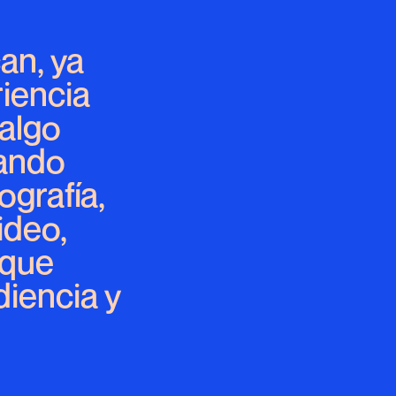
an, ya
iencia
 algo
nando
ografía,
ideo,
 que
diencia y