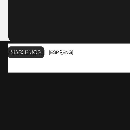
Arde.Digital
HABLEMOS
[
ESP
/
ENG
]